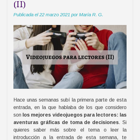
(II)
l
e
Publicada el
22 marzo 2021
por
María R. G.
c
t
o
r
e
s
p
o
t
e
n
Hace unas semanas subí la primera parte de esta
c
entrada, en la que hablaba de los que considero
i
son
los mejores videojuegos para lectores: las
a
aventuras gráficas de toma de decisiones
. Si
l
quieres saber más sobre el tema o leer la
e
introducción a la entrada de esta semana, te
s