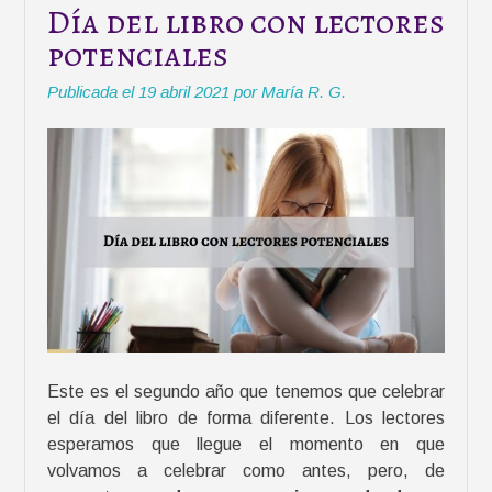
s
Día del libro con lectores
l
potenciales
i
t
Publicada el
19 abril 2021
por
María R. G.
e
r
a
r
i
a
s
p
a
r
a
Este es el segundo año que tenemos que celebrar
a
el día del libro de forma diferente. Los lectores
n
esperamos que llegue el momento en que
i
volvamos a celebrar como antes, pero, de
m