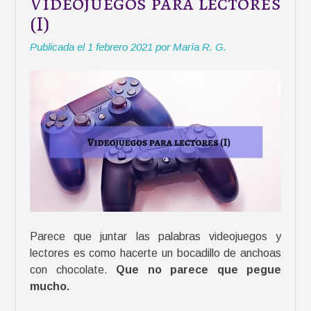
Videojuegos para lectores
l
(I)
a
e
Publicada el
1 febrero 2021
por
María R. G.
s
p
a
r
t
e
d
e
t
u
m
Parece que juntar las palabras videojuegos y
u
lectores es como hacerte un bocadillo de anchoas
n
con chocolate.
Que no parece que pegue
d
mucho.
o
»