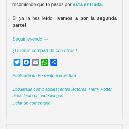
recomiendo que te pases por
esta entrada.
»
Si ya la has leído,
¡vamos a por la segunda
parte!
«
Seguir leyendo
→
V
¿Quieres compartirlo con otros?
i
d
T
F
E
W
C
e
w
a
m
h
o
o
Publicada en
Fomento a la lectura
i
c
a
a
m
j
t
e
i
t
p
u
Etiquetada como
adolescentes lectores
,
Harry Potter
,
t
b
l
s
a
e
niños lectores
,
videojuegos
e
o
A
r
g
Dejar un comentario
r
o
p
t
o
k
p
i
s
r
p
a