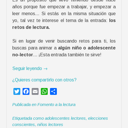
años porque fue empezar a trabajar, y empezar a
leer menos… Si estás en la misma situación que
yo, tal vez te interese el tema de la entrada:
los
retos de lectura.
Si en lugar de venir buscando retos para ti, los
buscas para animar a
algún niño o adolescente
no-lector
… ¡Esta entrada también te sirve!
«
Seguir leyendo
→
R
¿Quieres compartirlo con otros?
e
t
T
F
E
W
C
o
w
a
m
h
o
s
Publicada en
Fomento a la lectura
i
c
a
a
m
d
t
e
i
t
p
e
Etiquetada como
adolescentes lectores
,
elecciones
t
b
l
s
a
l
conscientes
,
niños lectores
e
o
A
r