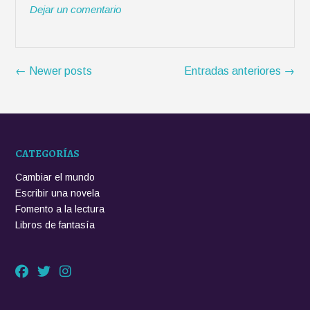
e
Dejar un comentario
r
o
p
t
c
k
p
i
t
r
u
Navegación
r
←
Newer posts
Entradas anteriores
→
de
a
las
p
entradas
a
r
CATEGORÍAS
a
l
Cambiar el mundo
e
Escribir una novela
e
Fomento a la lectura
r
Libros de fantasía
m
á
s
»