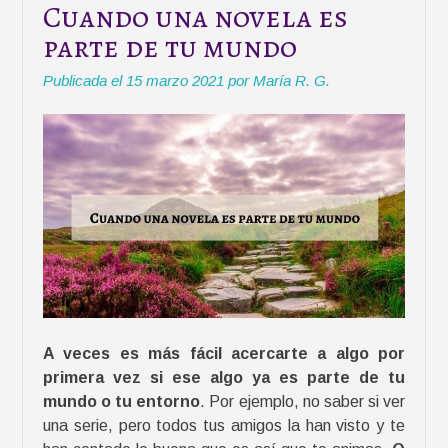
Cuando una novela es
r
parte de tu mundo
a
l
Publicada el
15 marzo 2021
por
María R. G.
e
c
t
o
r
e
s
(
I
I
)
A veces es más fácil acercarte a algo por
»
primera vez si ese algo ya es parte de tu
mundo o tu entorno
. Por ejemplo, no saber si ver
una serie, pero todos tus amigos la han visto y te