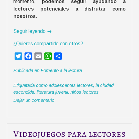
momento,
podemos seguir ayudando a
a
lectores potenciales a disfrutar como
r
nosotros.
a
l
«
Seguir leyendo
→
a
D
l
¿Quieres compartirlo con otros?
í
e
a
c
T
F
E
W
C
d
t
w
a
m
h
o
e
u
Publicada en
Fomento a la lectura
i
c
a
a
m
l
r
t
e
i
t
p
l
a
Etiquetada como
adolescentes lectores
,
la ciudad
t
b
l
s
a
i
escondida
,
literatura juvenil
,
niños lectores
»
e
o
A
r
b
Dejar un comentario
r
o
p
t
r
k
p
i
o
r
c
o
Videojuegos para lectores
n