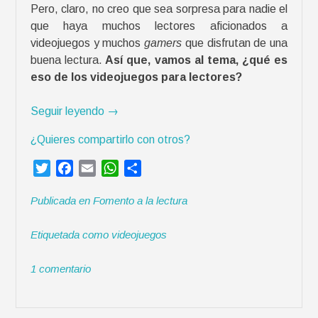
Pero, claro, no creo que sea sorpresa para nadie el
que haya muchos lectores aficionados a
videojuegos y muchos
gamers
que disfrutan de una
buena lectura.
Así que, vamos al tema, ¿qué es
eso de los videojuegos para lectores?
«
Seguir leyendo
→
V
¿Quieres compartirlo con otros?
i
d
T
F
E
W
C
e
w
a
m
h
o
o
Publicada en
Fomento a la lectura
i
c
a
a
m
j
t
e
i
t
p
u
Etiquetada como
videojuegos
t
b
l
s
a
e
e
o
A
r
g
1 comentario
r
o
p
t
o
k
p
i
s
r
p