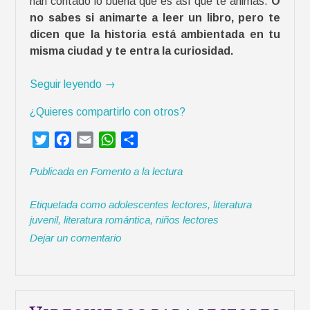
han contado lo buena que es así que te animas.
O
no sabes si animarte a leer un libro, pero te
dicen que la historia está ambientada en tu
misma ciudad y te entra la curiosidad.
«
Seguir leyendo
→
C
¿Quieres compartirlo con otros?
u
a
T
F
E
W
C
n
w
a
m
h
o
d
Publicada en
Fomento a la lectura
i
c
a
a
m
o
t
e
i
t
p
u
Etiquetada como
adolescentes lectores
,
literatura
t
b
l
s
a
n
juvenil
,
literatura romántica
,
niños lectores
e
o
A
r
a
Dejar un comentario
r
o
p
t
n
k
p
i
o
r
v
e