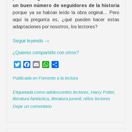
un buen número de seguidores de la historia
porque ya se habían leído la obra original… Pero
aquí la pregunta es, ¿qué pueden hacer estas
adaptaciones por nosotros, los lectores?
«
Seguir leyendo
→
5
¿Quieres compartirlo con otros?
a
d
T
F
E
W
C
a
w
a
m
h
o
p
Publicada en
Fomento a la lectura
i
c
a
a
m
t
t
e
i
t
p
a
Etiquetada como
adolescentes lectores
,
Harry Potter
,
t
b
l
s
a
c
literatura fantástica
,
literatura juvenil
,
niños lectores
e
o
A
r
i
Dejar un comentario
r
o
p
t
o
k
p
i
n
r
e