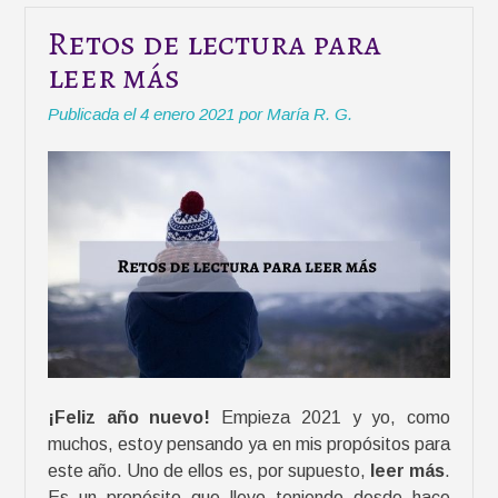
a
Retos de lectura para
r
leer más
a
l
Publicada el
4 enero 2021
por
María R. G.
e
c
t
o
r
e
s
(
I
)
»
¡Feliz año nuevo!
Empieza 2021 y yo, como
muchos, estoy pensando ya en mis propósitos para
este año. Uno de ellos es, por supuesto,
leer más
.
Es un propósito que llevo teniendo desde hace