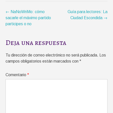
r
o
p
t
k
p
i
Navegación
←
NaNoWriMo: cómo
Guía para lectores: La
r
de
sacarle el máximo partido
Ciudad Escondida
→
la
participes o no
entrada
Deja una respuesta
Tu dirección de correo electrónico no será publicada.
Los
campos obligatorios están marcados con
*
Comentario
*