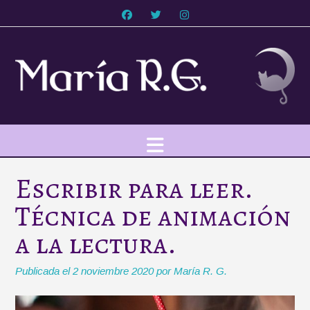
Saltar
al
contenido
Escribir para leer.
Técnica de animación
a la lectura.
Publicada el
2 noviembre 2020
por
María R. G.