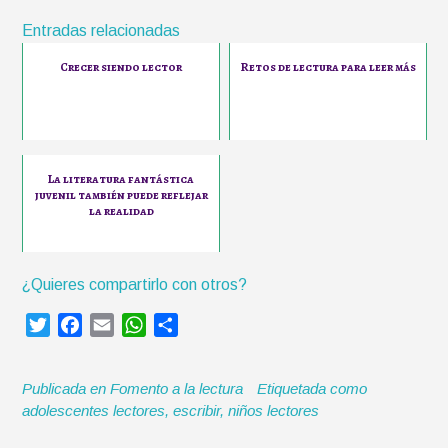
Entradas relacionadas
Crecer siendo lector
Retos de lectura para leer más
La literatura fantástica
juvenil también puede reflejar
la realidad
¿Quieres compartirlo con otros?
T
F
E
W
C
w
a
m
h
o
i
c
a
a
m
Publicada en
Fomento a la lectura
Etiquetada como
t
e
i
t
p
adolescentes lectores
,
escribir
,
niños lectores
t
b
l
s
a
e
o
A
r