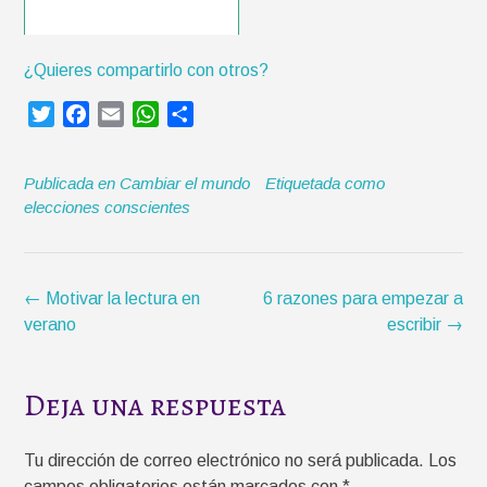
¿Quieres compartirlo con otros?
T
F
E
W
C
w
a
m
h
o
i
c
a
a
m
Publicada en
Cambiar el mundo
Etiquetada como
t
e
i
t
p
elecciones conscientes
t
b
l
s
a
e
o
A
r
r
o
p
t
k
p
i
Navegación
←
Motivar la lectura en
6 razones para empezar a
r
de
verano
escribir
→
la
entrada
Deja una respuesta
Tu dirección de correo electrónico no será publicada.
Los
campos obligatorios están marcados con
*