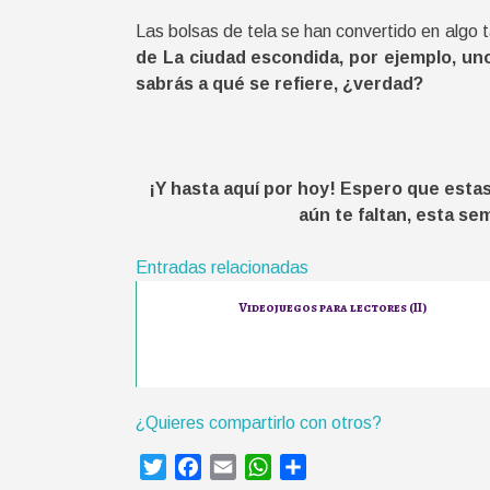
Las bolsas de tela se han convertido en algo 
de La ciudad escondida, por ejemplo, uno 
sabrás a qué se refiere, ¿verdad?
¡Y hasta aquí por hoy! Espero que estas
aún te faltan, esta se
Entradas relacionadas
Videojuegos para lectores (II)
¿Quieres compartirlo con otros?
T
F
E
W
C