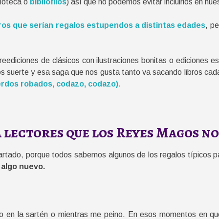
lioteca o
bibliófilos
) así que no podemos evitar incluirlos en nue
bros que serían regalos estupendos a distintas edades
, pe
s reediciones de clásicos con ilustraciones bonitas o ediciones 
mos suerte y esa saga que nos gusta tanto va sacando libros ca
erdos robados, codazo, codazo).
a lectores que los Reyes Magos n
apartado, porque todos sabemos algunos de los regalos típicos p
 algo nuevo.
go en la sartén o mientras me peino. En esos momentos en qu