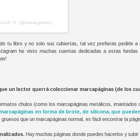
ría R. G. (@mariargwriter)
o tu libro y no solo sus cubiertas, tal vez prefieras pedirle 
tagram he visto muchas cuentas dedicadas a estas fundas 
tas!
e un lector querrá coleccionar marcapáginas (de los cual
 formatos chulos (como los marcapáginas metálicos, imantados 
marcapáginas en forma de brote, de silicona, que puede
 gruesos que un marcapáginas normal, es fácil encontrar la pági
nalizados.
Hay muchas páginas donde puedes hacerlos y subir tu