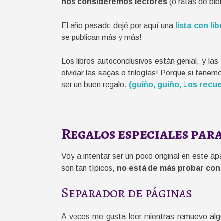
nos consideremos lectores
(o ratas de bib
El año pasado dejé por aquí una
lista con li
se publican más y más!
Los libros autoconclusivos están genial, y la
olvidar las sagas o trilogías! Porque si tene
ser un buen regalo.
(guiño, guiño, Los recu
Regalos especiales par
Voy a intentar ser un poco original en este 
son tan típicos,
no está de más probar con
Separador de páginas
A veces me gusta leer mientras remuevo al