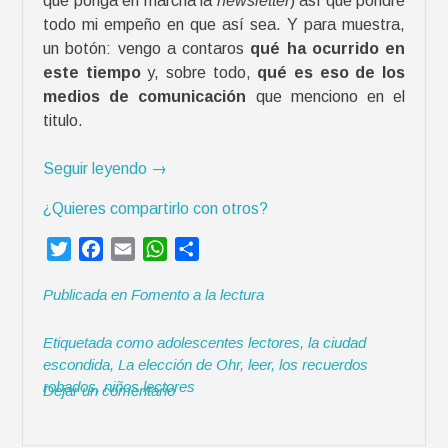
que ponga en marcha la
newsletter
) así que pondré
todo mi empeño en que así sea. Y para muestra,
un botón: vengo a contaros
qué ha ocurrido en
este tiempo
y, sobre todo,
qué es eso de los
medios de comunicación
que menciono en el
titulo.
«
Seguir leyendo
→
L
¿Quieres compartirlo con otros?
a
a
T
F
E
W
C
n
w
a
m
h
o
i
Publicada en
Fomento a la lectura
i
c
a
a
m
m
t
e
i
t
p
a
Etiquetada como
adolescentes lectores
,
la ciudad
t
b
l
s
a
c
escondida
,
La elección de Ohr
,
leer
,
los recuerdos
e
o
A
r
i
robados
,
niños lectores
Dejar un comentario
r
o
p
t
ó
k
p
i
n
r