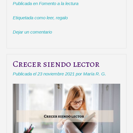
a
Publicada en
Fomento a la lectura
i
c
a
a
m
a
t
e
i
t
p
l
Etiquetada como
leer
,
regalo
t
b
l
s
a
o
e
o
A
r
s
Dejar un comentario
r
o
p
t
R
k
p
i
e
r
y
e
Crecer siendo lector
s
M
Publicada el
23 noviembre 2021
por
María R. G.
a
g
o
s
:
5
r
e