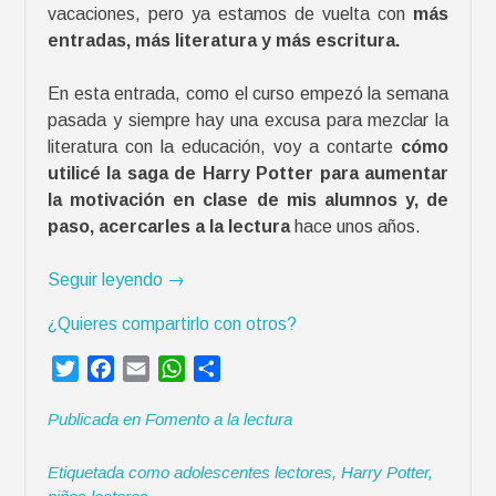
vacaciones, pero ya estamos de vuelta con
más
entradas, más literatura y más escritura.
En esta entrada, como el curso empezó la semana
pasada y siempre hay una excusa para mezclar la
literatura con la educación, voy a contarte
cómo
utilicé la saga de Harry Potter para aumentar
la motivación en clase de mis alumnos y, de
paso, acercarles a la lectura
hace unos años.
«
Seguir leyendo
→
M
¿Quieres compartirlo con otros?
o
t
T
F
E
W
C
i
w
a
m
h
o
v
Publicada en
Fomento a la lectura
i
c
a
a
m
a
t
e
i
t
p
c
Etiquetada como
adolescentes lectores
,
Harry Potter
,
t
b
l
s
a
i