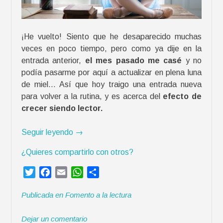
g
a
l
¡He vuelto! Siento que he desaparecido muchas
o
veces en poco tiempo, pero como ya dije en la
s
entrada anterior,
el mes pasado me casé
y no
e
podía pasarme por aquí a actualizar en plena luna
s
de miel… Así que hoy traigo una entrada nueva
p
para volver a la rutina, y es acerca del
efecto de
e
crecer siendo lector.
c
i
«
Seguir leyendo
→
a
C
l
¿Quieres compartirlo con otros?
r
e
e
T
F
E
W
C
s
c
w
a
m
h
o
p
e
Publicada en
Fomento a la lectura
i
c
a
a
m
a
r
t
e
i
t
p
r
s
Dejar un comentario
t
b
l
s
a
a