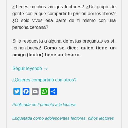
o
¿Tienes muchos amigos lectores? ¿Un grupo de
t
gente con la que compartir tu pasión por los libros?
t
¿O solo vives esa parte de ti mismo con una
e
persona cercana?
r
»
Si la respuesta a alguna de estas preguntas es sí,
¡enhorabuena!
Como se dice: quien tiene un
amigo (lector) tiene un tesoro.
«
Seguir leyendo
→
L
¿Quieres compartirlo con otros?
a
i
T
F
E
W
C
m
w
a
m
h
o
p
Publicada en
Fomento a la lectura
i
c
a
a
m
o
t
e
i
t
p
r
Etiquetada como
adolescentes lectores
,
niños lectores
t
b
l
s
a
t
e
o
A
r