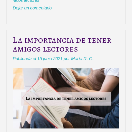
niños lectores
e
o
A
r
ó
Dejar un comentario
r
o
p
t
n
k
p
i
e
r
n
c
La importancia de tener
l
amigos lectores
a
s
Publicada el
15 junio 2021
por
María R. G.
e
c
o
n
H
a
r
r
y
P