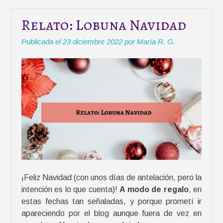
a
l
Relato: Lobuna Navidad
a
l
Publicada el
23 diciembre 2022
por
María R. G.
e
c
t
u
r
a
m
e
l
l
e
¡Feliz Navidad (con unos días de antelación, pero la
v
intención es lo que cuenta)!
A modo de regalo
, en
a
estas fechas tan señaladas, y porque prometí ir
a
apareciendo por el blog aunque fuera de vez en
l