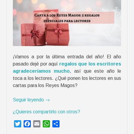
¡Vamos a por la última entrada del año! El año
pasado dejé por aquí
regalos que los escritores
agradeceríamos mucho
, así que este año le
toca a los lectores. ¿Qué ponen los lectores en sus
cartas para los Reyes Magos?
«
Seguir leyendo
→
C
¿Quieres compartirlo con otros?
a
r
T
F
E
W
C
t
w
a
m
h
o