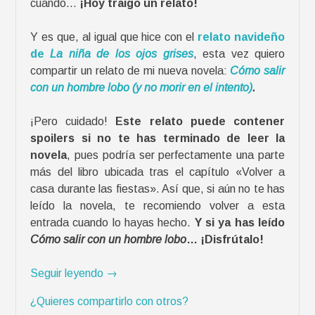
cuando…
¡Hoy traigo un relato!
o
s
Y es que, al igual que hice con el
relato navideño
m
de
La niña de los ojos grises
, esta vez quiero
e
compartir un relato de mi nueva novela:
Cómo salir
d
con un hombre lobo (y no morir en el intento)
.
i
o
¡Pero cuidado!
Este relato puede contener
s
spoilers si no te has terminado de leer la
d
novela
, pues podría ser perfectamente una parte
e
más del libro ubicada tras el capítulo «Volver a
c
casa durante las fiestas». Así que, si aún no te has
o
leído la novela, te recomiendo volver a esta
m
entrada cuando lo hayas hecho.
Y si ya has leído
u
Cómo salir con un hombre lobo
… ¡Disfrútalo!
n
i
«
Seguir leyendo
→
c
R
a
¿Quieres compartirlo con otros?
e
c