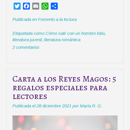
l
T
F
E
W
C
i
a
w
a
m
h
o
ó
t
Publicada en
Fomento a la lectura
i
c
a
a
m
n
o
t
e
i
t
p
»
:
Etiquetada como
Cómo salir con un hombre lobo
,
t
b
l
s
a
L
literatura juvenil
,
literatura romántica
e
o
A
r
o
2 comentarios
r
o
p
t
b
k
p
i
u
r
n
a
Carta a los Reyes Magos: 5
N
regalos especiales para
a
lectores
v
i
Publicada el
28 diciembre 2021
por
María R. G.
d
a
d
»