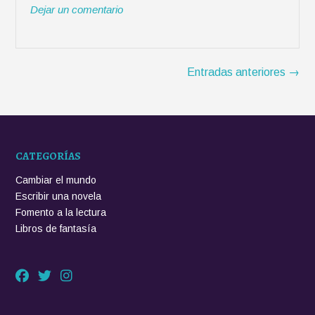
a
Dejar un comentario
r
o
p
t
n
k
p
i
c
r
i
Navegación
a
Entradas anteriores
→
de
d
las
e
entradas
t
e
CATEGORÍAS
n
e
Cambiar el mundo
r
Escribir una novela
a
Fomento a la lectura
m
Libros de fantasía
i
g
o
s
l