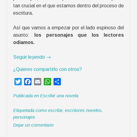
tan crucial en el que estamos dentro del proceso de
escritura.
Así que vamos a empezar por el lado espinoso del
asunto:
los personajes que los lectores
odiamos.
«
Seguir leyendo
→
C
¿Quieres compartirlo con otros?
r
e
T
F
E
W
C
a
w
a
m
h
o
c
Publicada en
Escribir una novela
i
c
a
a
m
i
t
e
i
t
p
ó
Etiquetada como
escribir
,
escritores noveles
,
t
b
l
s
a
n
personajes
e
o
A
r
d
Dejar un comentario
r
o
p
t
e
k
p
i