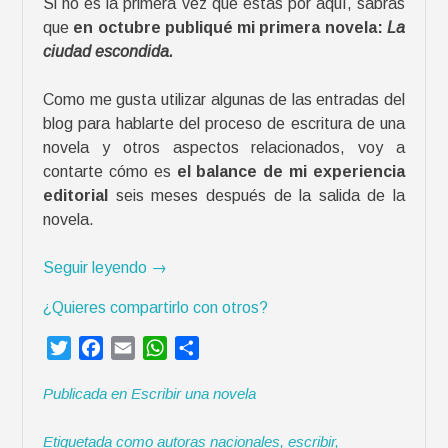
Si no es la primera vez que estás por aquí, sabrás
t
que
en octubre publiqué mi primera novela:
La
f
ciudad escondida.
l
i
Como me gusta utilizar algunas de las entradas del
x
blog para hablarte del proceso de escritura de una
(
novela y otros aspectos relacionados, voy a
o
contarte cómo es
el balance de mi experiencia
c
editorial
seis meses después de la salida de la
ó
novela.
m
o
«
Seguir leyendo
→
n
M
o
¿Quieres compartirlo con otros?
i
h
p
a
T
F
E
W
C
r
c
w
a
m
h
o
i
e
Publicada en
Escribir una novela
i
c
a
a
m
m
r
t
e
i
t
p
e
u
Etiquetada como
autoras nacionales
,
escribir
,
t
b
l
s
a