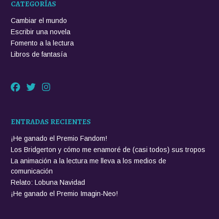
CATEGORÍAS
c
r
Cambiar el mundo
i
Escribir una novela
b
Fomento a la lectura
i
Libros de fantasía
r
»
ENTRADAS RECIENTES
¡He ganado el Premio Fandom!
Los Bridgerton y cómo me enamoré de (casi todos) sus tropos
La animación a la lectura me lleva a los medios de
comunicación
Relato: Lobuna Navidad
¡He ganado el Premio Imagin-Neo!