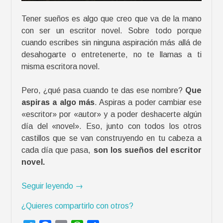
e
Tener sueños es algo que creo que va de la mano
s
con ser un escritor novel. Sobre todo porque
p
cuando escribes sin ninguna aspiración más allá de
u
desahogarte o entretenerte, no te llamas a ti
é
misma escritora novel.
s
»
Pero, ¿qué pasa cuando te das ese nombre?
Que
aspiras a algo más
. Aspiras a poder cambiar ese
«escritor» por «autor» y a poder deshacerte algún
día del «novel». Eso, junto con todos los otros
castillos que se van construyendo en tu cabeza a
cada día que pasa,
son los sueños del escritor
novel.
«
Seguir leyendo
→
E
¿Quieres compartirlo con otros?
l
e