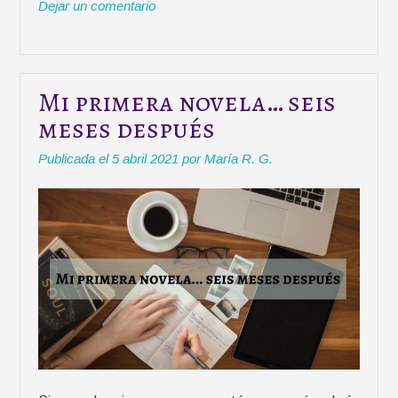
Dejar un comentario
r
o
p
t
e
k
p
i
r
r
o
s
Mi primera novela… seis
d
meses después
e
l
Publicada el
5 abril 2021
por
María R. G.
Z
o
d
i
a
c
o
e
n
N
e