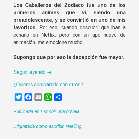
o
Los Caballeros del Zodiaco fue uno de los
s
primeros animes que vi, siendo una
»
preadolescente, y se convirtió en uno de mis
favoritos
. Por eso, cuando descubrí que iban a
echarlo en Netfix, pero con un tipo nuevo de
animación, me emocioné mucho.
Supongo que por eso la decepción fue mayor.
«
Seguir leyendo
→
L
¿Quieres compartirlo con otros?
o
s
T
F
E
W
C
C
w
a
m
h
o
a
Publicada en
Escribir una novela
i
c
a
a
m
b
t
e
i
t
p
a
Etiquetada como
escribir
,
retelling
t
b
l
s
a
l
e
o
A
r
l