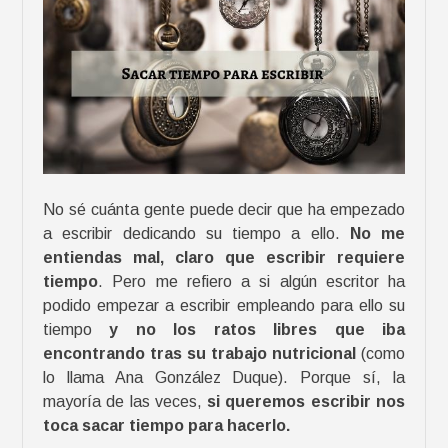
d
e
a
m
o
r
:
t
No sé cuánta gente puede decir que ha empezado
r
a escribir dedicando su tiempo a ello.
No me
o
entiendas mal, claro que escribir requiere
p
tiempo
. Pero me refiero a si algún escritor ha
o
podido empezar a escribir empleando para ello su
s
tiempo
y no los ratos libres que iba
y
encontrando tras su trabajo nutricional
(como
e
lo llama Ana González Duque). Porque sí, la
j
mayoría de las veces,
si queremos escribir nos
e
toca sacar tiempo para hacerlo.
m