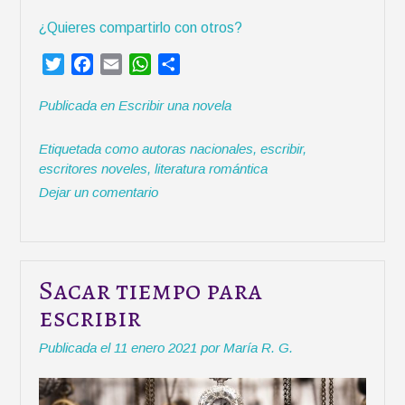
E
¿Quieres compartirlo con otros?
s
c
T
F
E
W
C
r
w
a
m
h
o
i
Publicada en
Escribir una novela
i
c
a
a
m
b
t
e
i
t
p
i
Etiquetada como
autoras nacionales
,
escribir
,
t
b
l
s
a
r
escritores noveles
,
literatura romántica
e
o
A
r
u
Dejar un comentario
r
o
p
t
n
k
p
i
a
r
h
i
Sacar tiempo para
s
escribir
t
o
Publicada el
11 enero 2021
por
María R. G.
r
i
a