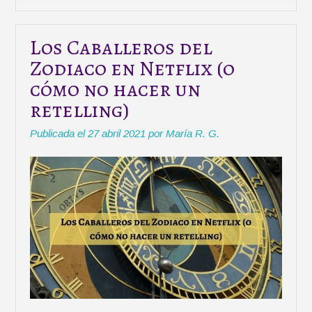
p
r
e
r
Los Caballeros del
s
Zodiaco en Netflix (o
o
cómo no hacer un
n
a
retelling)
j
Publicada el
27 abril 2021
por
María R. G.
e
s
:
l
o
s
o
d
i
a
d