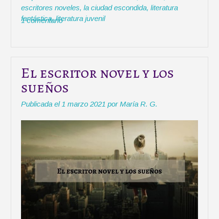
r
escritores noveles
n
,
la ciudad escondida
,
literatura
e
o
A
r
a
fantástica
,
literatura juvenil
r
1 comentario
r
o
p
t
n
e
k
p
i
o
t
r
v
e
e
l
El escritor novel y los
l
l
sueños
a
i
…
n
Publicada el
1 marzo 2021
por
María R. G.
s
g
e
)
i
»
s
m
e
s
e
s
d