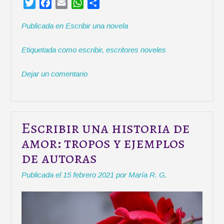
T
F
E
W
C
s
w
a
m
h
o
c
Publicada en
Escribir una novela
i
c
a
a
m
r
t
e
i
t
p
i
Etiquetada como
escribir
,
escritores noveles
t
b
l
s
a
t
e
o
A
r
o
Dejar un comentario
r
o
p
t
r
k
p
i
n
r
o
v
Escribir una historia de
e
amor: tropos y ejemplos
l
de autoras
y
l
Publicada el
15 febrero 2021
por
María R. G.
o
s
s
u