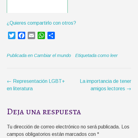
¿Quieres compartirlo con otros?
T
F
E
W
C
w
a
m
h
o
i
c
a
a
m
Publicada en
Cambiar el mundo
Etiquetada como
leer
t
e
i
t
p
t
b
l
s
a
e
o
A
r
r
o
p
t
Navegación
←
Representación LGBT+
La importancia de tener
k
p
i
de
en literatura
amigos lectores
→
r
la
entrada
Deja una respuesta
Tu dirección de correo electrónico no será publicada.
Los
campos obligatorios están marcados con
*