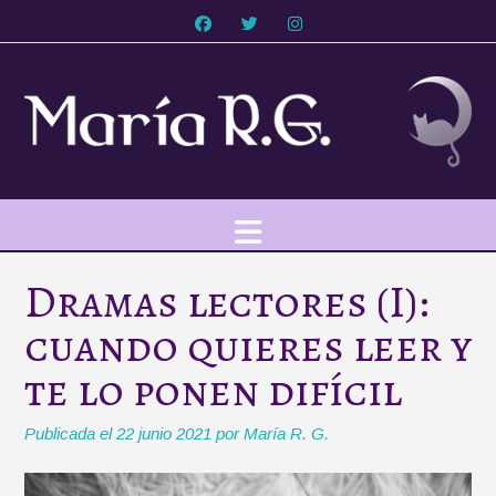
Saltar
al
contenido
Dramas lectores (I):
cuando quieres leer y
te lo ponen difícil
Publicada el
22 junio 2021
por
María R. G.