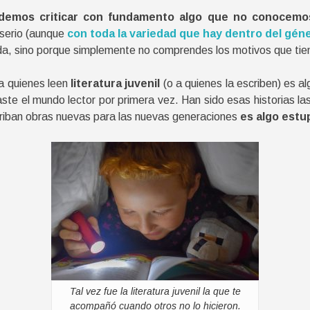
demos criticar con fundamento algo que no conocemo
 serio (aunque
con toda la variedad que hay dentro del gén
nada, sino porque simplemente no comprendes los motivos que tien
 a quienes leen
literatura juvenil
(o a quienes la escriben) es alg
ste el mundo lector por primera vez. Han sido esas historias l
criban obras nuevas para las nuevas generaciones
es algo est
Tal vez fue la literatura juvenil la que te
acompañó cuando otros no lo hicieron.