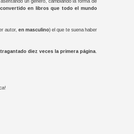
 asentando un género, cambiando la forma de
onvertido en libros que todo el mundo
er autor,
en masculino
) el que te suena haber
tragantado diez veces la primera página
.
ca!