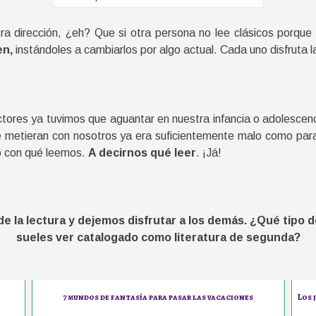
a dirección, ¿eh? Que si otra persona no lee clásicos porque 
en,
instándoles a cambiarlos por algo actual. Cada uno disfruta la
ores ya tuvimos que aguantar en nuestra infancia o adolescenc
 se metieran con nosotros ya era suficientemente malo como pa
o con qué leemos.
A decirnos qué leer
. ¡Já!
e la lectura y dejemos disfrutar a los demás. ¿Qué tipo de
sueles ver catalogado como literatura de segunda?
7 mundos de fantasía para pasar las vacaciones
Los 