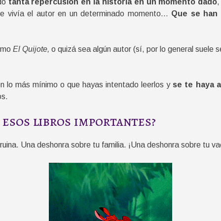
do
tanta repercusión en la historia en un momento dado
,
ad que vivía el autor en un determinado momento…
Que se han c
como
El Quijote,
o quizá sea algún autor (sí, por lo general suele s
ón lo más mínimo o que hayas intentado leerlos y
se te haya a
os.
r esos libros importantes?
uina. Una deshonra sobre tu familia. ¡Una deshonra sobre tu va