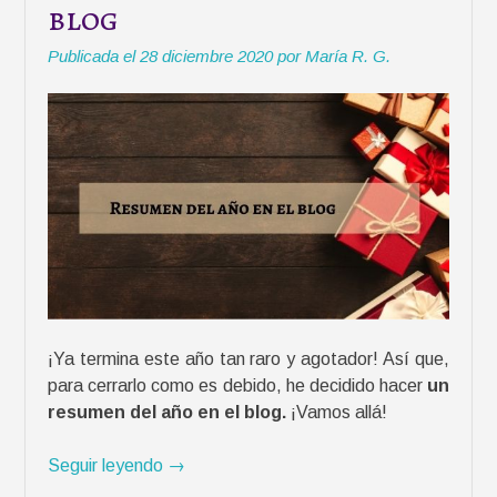
blog
n
d
Publicada el
28 diciembre 2020
por
María R. G.
a
r
i
o
s
e
n
n
o
v
e
¡Ya termina este año tan raro y agotador! Así que,
l
para cerrarlo como es debido, he decidido hacer
un
a
resumen del año en el blog.
¡Vamos allá!
s
d
«
Seguir leyendo
→
e
R
f