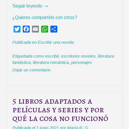
«
Seguir leyendo
→
C
¿Quieres compartirlo con otros?
r
e
T
F
E
W
C
a
w
a
m
h
o
c
Publicada en
Escribir una novela
i
c
a
a
m
i
t
e
i
t
p
ó
Etiquetada como
escribir
,
escritores noveles
,
literatura
t
b
l
s
a
n
fantástica
,
literatura romántica
,
personajes
e
o
A
r
d
Dejar un comentario
r
o
p
t
e
k
p
i
p
r
e
r
5 libros adaptados a
s
películas y series y por
o
qué la cosa no funcionó
n
a
Publicada el
1 junio 2021
por
María R. G.