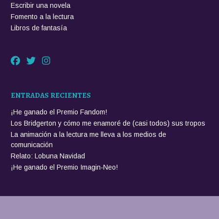
o
g
Escribir una novela
g
u
Fomento a la lectura
»
s
Libros de fantasía
t
a
n
t
a
ENTRADAS RECIENTES
n
t
¡He ganado el Premio Fandom!
o
Los Bridgerton y cómo me enamoré de (casi todos) sus tropos
?
La animación a la lectura me lleva a los medios de
»
comunicación
Relato: Lobuna Navidad
¡He ganado el Premio Imagin-Neo!