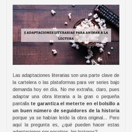
p
e
l
í
c
u
l
a
s
y
Las adaptaciones literarias son una parte clave de
s
la cartelera o las plataformas para ver series bajo
e
demanda hoy en día. No me extraña, claro, pues
r
adaptar una obra literaria a la gran o pequeña
i
pantalla
te garantiza el meterte en el bolsillo a
e
un buen número de seguidores de la historia
s
porque ya se habían leído la obra original… Pero
y
aquí la pregunta es, ¿qué pueden hacer estas
p
adaptaciones por nosotros, los lectores?