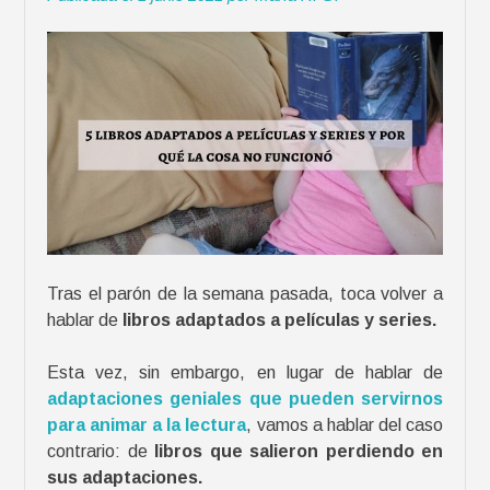
j
e
s
:
p
e
r
s
o
n
a
j
Tras el parón de la semana pasada, toca volver a
e
hablar de
libros adaptados a películas y series.
s
f
Esta vez, sin embargo, en lugar de hablar de
a
adaptaciones geniales que pueden servirnos
v
para animar a la lectura
, vamos a hablar del caso
o
contrario: de
libros que salieron perdiendo en
r
sus adaptaciones.