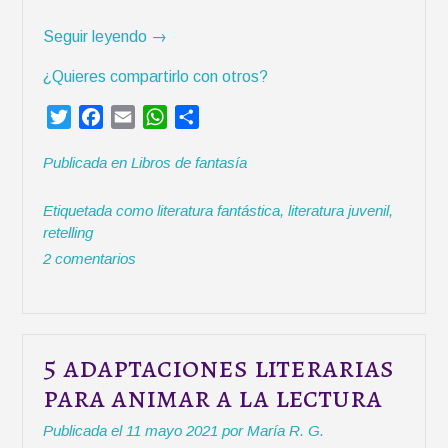
i
t
«
Seguir leyendo
→
o
5
¿Quieres compartirlo con otros?
s
l
»
i
T
F
E
W
C
b
w
a
m
h
o
r
Publicada en
Libros de fantasía
i
c
a
a
m
o
t
e
i
t
p
s
Etiquetada como
literatura fantástica
,
literatura juvenil
,
t
b
l
s
a
a
retelling
e
o
A
r
d
2 comentarios
r
o
p
t
a
k
p
i
p
r
t
a
5 adaptaciones literarias
d
para animar a la lectura
o
s
Publicada el
11 mayo 2021
por
María R. G.
a