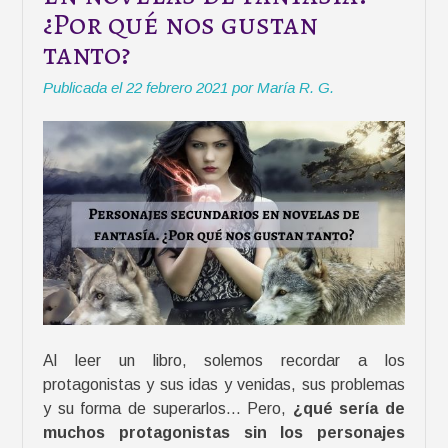
¿Por qué nos gustan
…
s
tanto?
e
Publicada el
22 febrero 2021
por
María R. G.
i
s
m
e
s
e
s
d
e
s
p
u
Al leer un libro, solemos recordar a los
é
protagonistas y sus idas y venidas, sus problemas
s
y su forma de superarlos… Pero,
¿qué sería de
»
muchos protagonistas sin los personajes