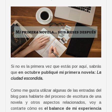
e
n
r
ó
a
»
r
i
a
s
p
a
r
a
Si no es la primera vez que estás por aquí, sabrás
a
que
en octubre publiqué mi primera novela:
La
n
ciudad escondida.
i
m
Como me gusta utilizar algunas de las entradas del
a
blog para hablarte del proceso de escritura de una
r
novela y otros aspectos relacionados, voy a
a
contarte cómo es
el balance de mi experiencia
l