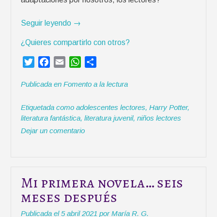
o
r
«
Seguir leyendo
→
q
5
u
¿Quieres compartirlo con otros?
a
é
d
l
T
F
E
W
C
a
a
w
a
m
h
o
p
c
Publicada en
Fomento a la lectura
i
c
a
a
m
t
o
t
e
i
t
p
a
s
Etiquetada como
adolescentes lectores
,
Harry Potter
,
t
b
l
s
a
c
literatura fantástica
a
,
literatura juvenil
,
niños lectores
e
o
A
r
i
n
Dejar un comentario
r
o
p
t
o
o
k
p
i
n
f
r
e
u
s
n
Mi primera novela… seis
l
c
meses después
i
i
t
o
Publicada el
5 abril 2021
por
María R. G.