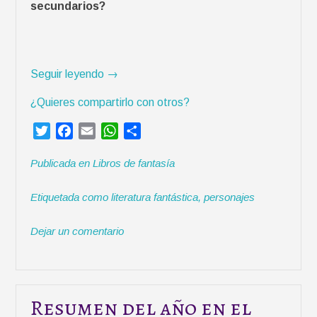
secundarios?
«
Seguir leyendo
→
P
¿Quieres compartirlo con otros?
e
r
T
F
E
W
C
s
w
a
m
h
o
o
Publicada en
Libros de fantasía
i
c
a
a
m
n
t
e
i
t
p
a
Etiquetada como
literatura fantástica
,
personajes
t
b
l
s
a
j
e
o
A
r
e
Dejar un comentario
r
o
p
t
s
k
p
i
s
r
e
c
Resumen del año en el
u