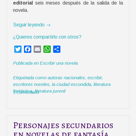
editorial
seis meses después de la salida de la
a
novela.
l
e
«
Seguir leyendo
→
c
M
t
¿Quieres compartirlo con otros?
i
u
p
r
T
F
E
W
C
r
a
w
a
m
h
o
i
»
Publicada en
Escribir una novela
i
c
a
a
m
m
t
e
i
t
p
e
Etiquetada como
autoras nacionales
,
escribir
,
t
b
l
s
a
r
escritores noveles
,
la ciudad escondida
,
literatura
e
o
A
r
a
fantástica
,
literatura juvenil
1 comentario
r
o
p
t
n
k
p
i
o
r
v
e
Personajes secundarios
l
en novelas de fantasía.
a