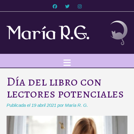
Saltar
al
contenido
Día del libro con
lectores potenciales
Publicada el
19 abril 2021
por
María R. G.