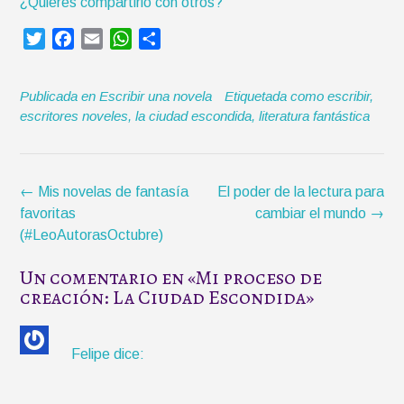
¿Quieres compartirlo con otros?
T
F
E
W
C
w
a
m
h
o
i
c
a
a
m
Publicada en
Escribir una novela
Etiquetada como
escribir
,
t
e
i
t
p
escritores noveles
,
la ciudad escondida
,
literatura fantástica
t
b
l
s
a
e
o
A
r
r
o
p
t
k
p
i
Navegación
←
Mis novelas de fantasía
El poder de la lectura para
r
de
favoritas
cambiar el mundo
→
la
(#LeoAutorasOctubre)
entrada
Un comentario en «
Mi proceso de
creación: La Ciudad Escondida
»
Felipe
dice: